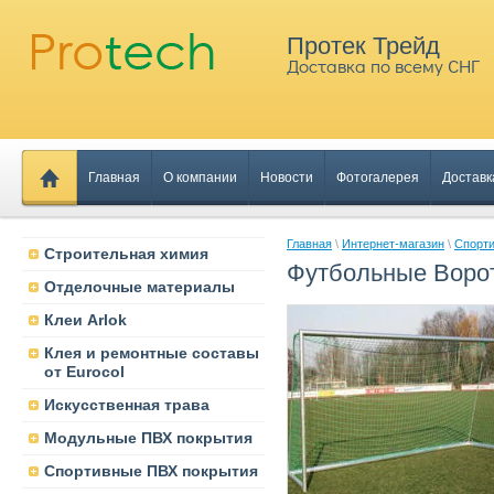
Протек Трейд
Доставка по всему СНГ
Главная
О компании
Новости
Фотогалерея
Доставк
Главная
\
Интернет-магазин
\
Спорти
Строительная химия
Футбольные Ворот
Отделочные материалы
Клеи Arlok
Клея и ремонтные составы
от Eurocol
Искусственная трава
Модульные ПВХ покрытия
Спортивные ПВХ покрытия