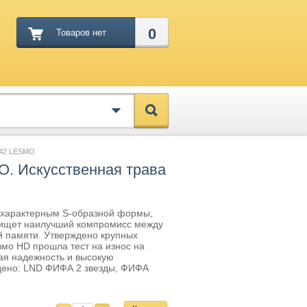
0
Товаров нет
 42 LESMO
O. Искусственная трава
с характерным S-образной формы,
о ищет наилучший компромисс между
ой памяти. Утверждено крупных
мо HD прошла тест на износ на
вая надежность и высокую
ждено: LND ФИФА 2 звезды, ФИФА