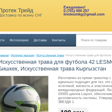
Ежедневно!
Протек Трейд
0 (701) 000 257
linoleumkg@gmail.com
Доставка по всему СНГ
сти
Фотогалерея
Доставка
Контакты
лавная
\
Интернет-магазин
\
Искусственная трава
\ Искусственная трава для футбола
Искусственная трава для футбола 42 LESM
Бишкек, Искусственная трава Кыргызстан
Изготовлен из пряжи триколор 
идеально подходит для тех, кт
эстетикой, мягкость и эластичн
международных федераций, Лез
20000 циклов Lisport, обеспечи
долговечность системы. Утвер
ЗВЕЗДА 1