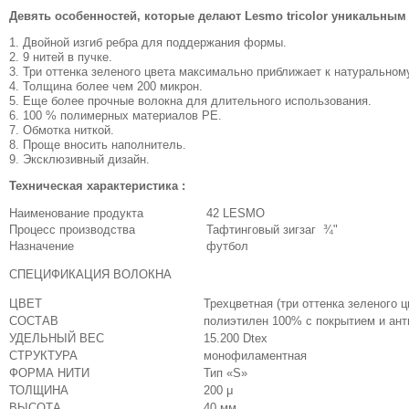
Девять особенностей, которые делают Lesmo tricolor уникальным 
1. Двойной изгиб ребра для поддержания формы.
2. 9 нитей в пучке.
3. Три оттенка зеленого цвета максимально приближает к натуральном
4. Толщина более чем 200 микрон.
5. Еще более прочные волокна для длительного использования.
6. 100 % полимерных материалов РЕ.
7. Обмотка ниткой.
8. Проще вносить наполнитель.
9. Эксклюзивный дизайн.
Техническая характеристика :
Наименование продукта
42 LESMO
Процесс производства
Тафтинговый зигзаг ¾"
Назначение
футбол
СПЕЦИФИКАЦИЯ ВОЛОКНА
ЦВЕТ
Трехцветная (три оттенка зеленого ц
СОСТАВ
полиэтилен 100% с покрытием и ан
УДЕЛЬНЫЙ ВЕС
15.200 Dtex
СТРУКТУРА
монофиламентная
ФОРМА НИТИ
Тип «S»
ТОЛЩИНА
200 μ
ВЫСОТА
40 мм