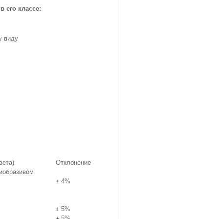
в его классе:
у виду
вета)
Отклонение
тиобразивом
± 4%
± 5%
± 5%