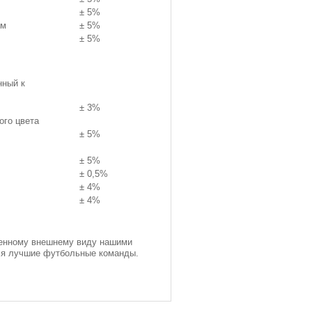
± 5%
.м
± 5%
± 5%
нный к
± 3%
ого цвета
± 5%
± 5%
± 0,5%
± 4%
± 4%
венному внешнему виду нашими
ся лучшие футбольные команды.