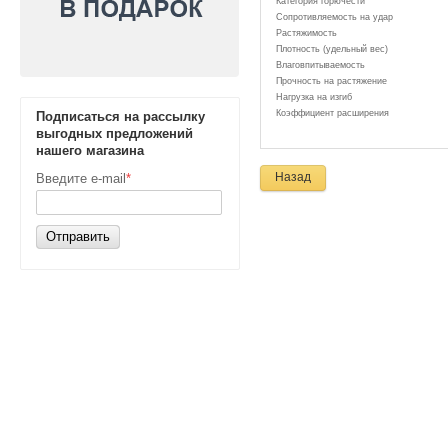
Категория горючести
Сопротивляемость на удар
Растяжимость
Плотность (удельный вес)
Влаговпитываемость
Прочность на растяжение
Нагрузка на изгиб
Коэффициент расширения
Подписаться на рассылку
выгодных предложений
нашего магазина
Назад
Введите e-mail
*
Отправить