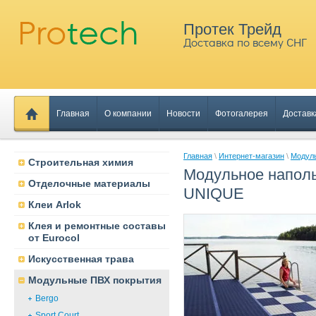
Протек Трейд
Доставка по всему СНГ
Главная
О компании
Новости
Фотогалерея
Доставк
Главная
\
Интернет-магазин
\
Модул
Строительная химия
Модульное напол
Отделочные материалы
UNIQUE
Клеи Arlok
Клея и ремонтные составы
от Eurocol
Искусственная трава
Модульные ПВХ покрытия
Bergo
Sport Court