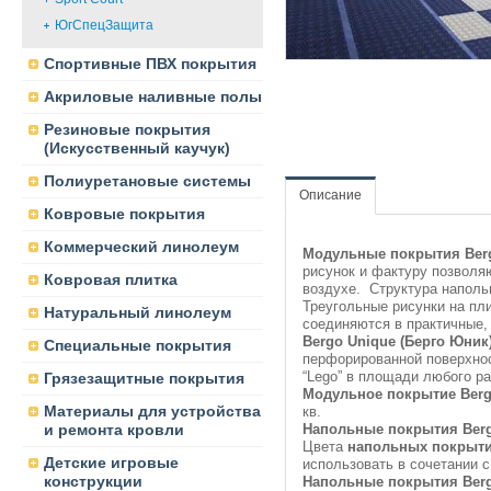
ЮгСпецЗащита
Спортивные ПВХ покрытия
Акриловые наливные полы
Резиновые покрытия
(Искусственный каучук)
Полиуретановые системы
Описание
Ковровые покрытия
Коммерческий линолеум
Модульные покрытия Berg
рисунок и фактуру позволя
Ковровая плитка
воздухе. Структура наполь
Треугольные рисунки на пл
Натуральный линолеум
соединяются в практичные,
Bergo Unique (Берго Юни
Специальные покрытия
перфорированной поверхнос
“Lego” в площади любого р
Грязезащитные покрытия
Модульное покрытие
Berg
Материалы для устройства
кв.
и ремонта кровли
Напольные покрытия Berg
Цвета
напольных покрыт
Детские игровые
использовать в сочетании с
конструкции
Напольные покрытия Berg