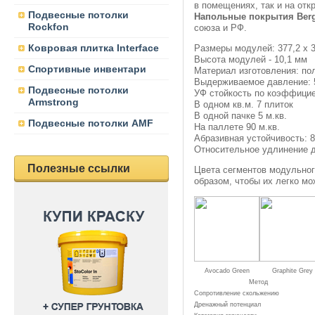
в помещениях, так и на отк
Подвесные потолки
Напольные покрытия Berg
Rockfon
союза и РФ.
Ковровая плитка Interface
Размеры модулей: 377,2 x 
Высота модулей - 10,1 мм
Спортивные инвентари
Материал изготовления: по
Выдерживаемое давление: 5
Подвесные потолки
УФ стойкость по коэффициен
Armstrong
В одном кв.м. 7 плиток
В одной пачке 5 м.кв.
Подвесные потолки AMF
На паллете 90 м.кв.
Абразивная устойчивость: 
Относительное удлинение 
Полезные ссылки
Цвета сегментов модульног
образом, чтобы их легко мо
Avocado Green
Graphite Grey
Метод
Сопротивление скольжению
Дренажный потенциал