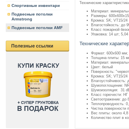
Технические характеристик
Спортивные инвентари
Материал: минеральн
Подвесные потолки
Размеры: 600х600х15
Armstrong
Кромка: SK; VT15/24
Влагостойкость: до 
Подвесные потолки AMF
Класс пожарной безо
Упаковка: 14 шт; 5,04
Технические характер
Полезные ссылки
Формат: 600х600 мм;
Толщина плиты: 15 
Материал: минеральн
Цвет: белый
Поверхность: "черво
Кромка: SK; VT15/24
Влагоустойчивость: 
Шумопоглощение: NR
Шумоизоляция: 31 d
Класс горючести: НГ 
Светоотражение: до
Теплопроводность: 0,
Чистка поверхности п
Вес плиты: около 4,8
Количество плит в ко