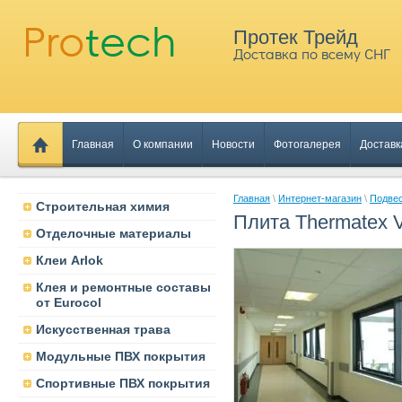
Протек Трейд
Доставка по всему СНГ
Главная
О компании
Новости
Фотогалерея
Доставк
Главная
\
Интернет-магазин
\
Подве
Строительная химия
Плита Thermatex 
Отделочные материалы
Клеи Arlok
Клея и ремонтные составы
от Eurocol
Искусственная трава
Модульные ПВХ покрытия
Спортивные ПВХ покрытия