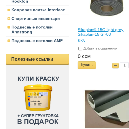
Rockfon
Ковровая плитка Interface
Спортивные инвентари
Подвесные потолки
Sikaplan®-15G light grey,
Armstrong
Sikaplan-15 G -03
Подвесные потолки AMF
SIKA
Добавить к сравнению
0
сом
Полезные ссылки
Купить