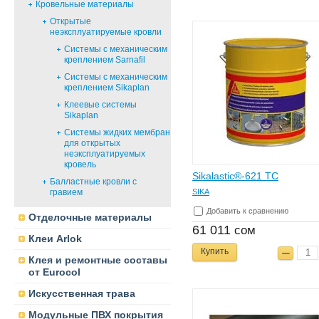
Кровельные материалы
Открытые
неэксплуатируемые кровли
Системы с механическим
креплением Sarnafil
Системы с механическим
креплением Sikaplan
Клеевые системы
Sikaplan
Системы жидких мембран
для открытых
неэксплуатируемых
кровель
Sikalastic®-621 TC
Балластные кровли с
SIKA
гравием
Добавить к сравнению
Отделочные материалы
61 011
сом
Клеи Arlok
Купить
Клея и ремонтные составы
от Eurocol
Искусственная трава
Модульные ПВХ покрытия