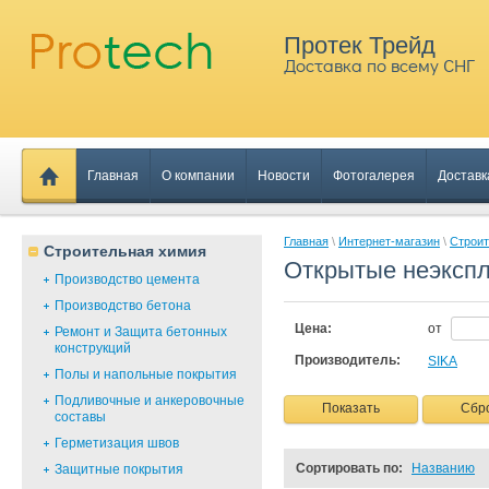
Протек Трейд
Доставка по всему СНГ
Главная
О компании
Новости
Фотогалерея
Доставк
Главная
\
Интернет-магазин
\
Строит
Строительная химия
Открытые неэксп
Производство цемента
Производство бетона
Цена:
от
Ремонт и Защита бетонных
конструкций
Производитель:
SIKA
Полы и напольные покрытия
Подливочные и анкеровочные
Показать
Сбр
составы
Герметизация швов
Сортировать по:
Названию
Защитные покрытия